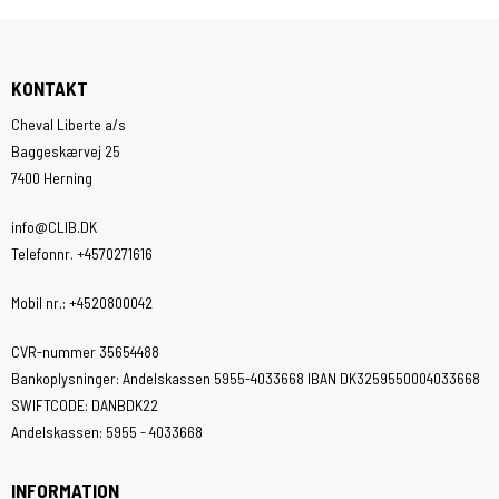
KONTAKT
Cheval Liberte a/s
Baggeskærvej 25
7400 Herning
info@CLIB.DK
Telefonnr.
+4570271616
Mobil nr.
:
+4520800042
CVR-nummer
35654488
Bankoplysninger
:
Andelskassen 5955-4033668 IBAN DK3259550004033668
SWIFTCODE: DANBDK22
Andelskassen: 5955 - 4033668
INFORMATION