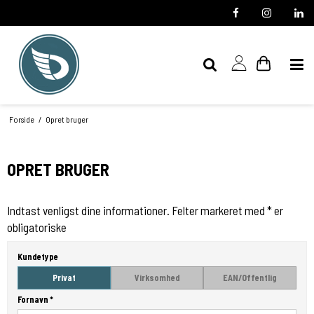
Forside
/
Opret bruger
OPRET BRUGER
Indtast venligst dine informationer. Felter markeret med * er
obligatoriske
Kundetype
Privat
Virksomhed
EAN/Offentlig
Fornavn
*